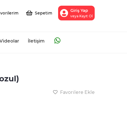
Giriş Yap
vorilerim
Sepetim
veya Kayıt Ol
Videolar
İletişim
ozul)
Favorilere Ekle